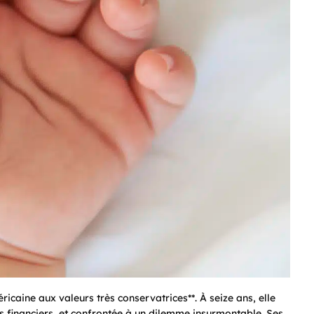
caine aux valeurs très conservatrices**. À seize ans, elle
ns financiers, et confrontée à un dilemme insurmontable. Ses