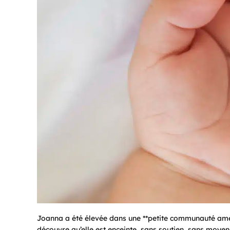
Joanna a été élevée dans une **petite communauté améri
découvre qu’elle est enceinte, sans soutien, sans moye